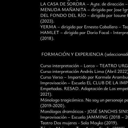
LA CASA DE SORORA – Ayte. de dirección – 
MENUDA MAÑANITA – dirigida por Jose Igna
DEL FONDO DEL RÍO – dirigida por Iosune O
(2023).
YERMA – dirigida por Ernesto Caballero – Tea
HAMLET – dirigida por Dario Facal - Interpre
(2018).
FORMACIÓN Y EXPERIENCIA (seleccionad
Curso interpretación – Lorca – TEATRO URG
Curso interpretación Andrés Lima (Abril 2022)
Curso Verso – Impartido por Karmele Arambu
Improvisación – Escuela EL CLUB DE LA IMP
Empeñadas. RESAD. Adaptación de Los empeños 
2021).
Mónologo tragicómico. No soy un personaj
(2019-2020).
Monólogos dramáticos - JOSÉ SANCHIS SINIS
Improvisación – Escuela JAMMING (2018 – 2
Teatro Dos mujeres - Sala Mayko (2019).