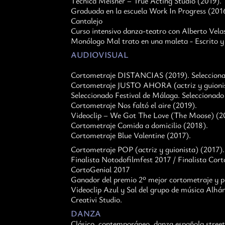
Técnica Meisner – True Acting Studio (2019).
Graduada en la escuela Work In Progress (2016
Cantalejo
Curso intensivo danza-teatro con Alberto Vela
Monólogo Mal trato en una maleta - Escrito
AUDIOVISUAL
Cortometraje DISTANCIAS (2019). Seleccion
Cortometraje JUSTO AHORA (actriz y guionis
Seleccionado Festival de Málaga. Seleccionado
Cortometraje Nos faltó el aire (2019).
Videoclip – We Got The Love (The Moose) (2
Cortometraje Comida a domicilio (2018).
Cortometraje Blue Valentine (2017).
Cortometraje POP (actriz y guionista) (2017).
Finalista Notodofilmfest 2017 / Finalista Cort
CortoGenial 2017
Ganador del premio 2º mejor cortometraje y p
Videoclip Azul y Sal del grupo de música Alhán
Creativi Studio.
DANZA
Clásico, contemporáneo, danza española street 