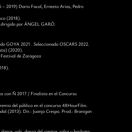
 – 2019) Dario Facal, Ernesto Arias, Pedro
sco (2018).
 y dirigido por ÁNGEL GARÓ.
ado GOYA 2021 . Seleccionado OSCARS 2022.
ta) (2020).
 Festival de Zaragoza
018).
os con Ñ 2017 / Finalista en el Concurso
remio del público en el concurso 48HourFilm.
dal (2013). Dir.: Juanjo Crespo. Prod.: Branigan
dance, vals, danza del vientre, salsa y bachata