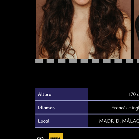
Altura
170 
Idiomas
Francés e ing
Local
MADRID, MÁLA